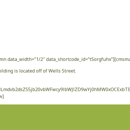
n data_width=”1/2″ data_shortcode_id=”t5orgfuhx”][cmsmas
ding is located off of Wells Street.
3d3Lmdvb2dsZS5jb20vbWFwcy9lbWJlZD9wYj0hMW0xOCE
w]