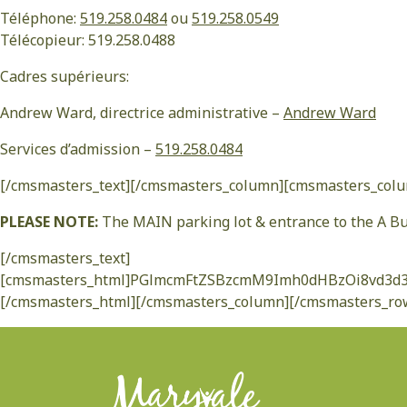
Téléphone:
519.258.0484
ou
519.258.0549
Télécopieur: 519.258.0488
Cadres supérieurs:
Andrew Ward, directrice administrative –
Andrew Ward
Services d’admission –
519.258.0484
[/cmsmasters_text][/cmsmasters_column][cmsmasters_colum
PLEASE NOTE:
The MAIN parking lot & entrance to the A Buil
[/cmsmasters_text]
[cmsmasters_html]PGlmcmFtZSBzcmM9Imh0dHBzOi8vd
[/cmsmasters_html][/cmsmasters_column][/cmsmasters_ro