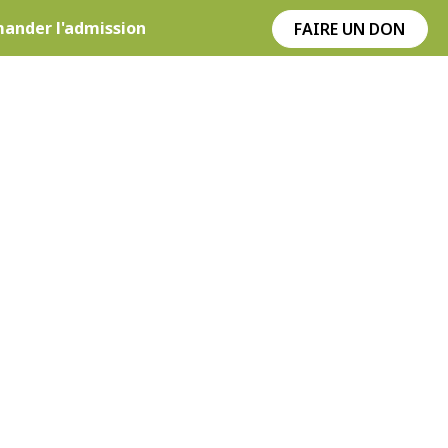
ding_top=”30″ data_padding_bottom=”50″]
ander l'admission
FAIRE UN DON
ation_delay=”0″]
VENTION
CARRIÈRES
CONTACT
FR
SUICIDE