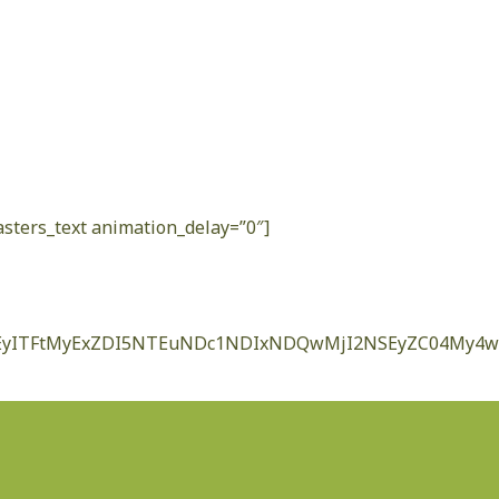
ters_text animation_delay=”0″]
xbTEyITFtMyExZDI5NTEuNDc1NDIxNDQwMjI2NSEyZC04My