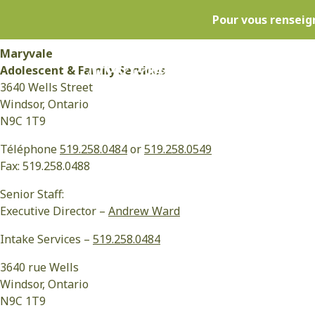
[cmsmasters_row data_width=”boxed” data_top_style=”defaul
Pour vous renseig
[cmsmasters_column data_width=”1/2″ data_animation=”fad
Maryvale
À PROPOS DE NO
Adolescent & Family Services
3640 Wells Street
Windsor, Ontario
N9C 1T9
Téléphone
519.258.0484
or
519.258.0549
Fax: 519.258.0488
Senior Staff:
Executive Director –
Andrew Ward
Intake Services –
519.258.0484
3640 rue Wells
Windsor, Ontario
N9C 1T9